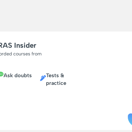
RAS Insider
corded courses from
Ask doubts
Tests &
practice