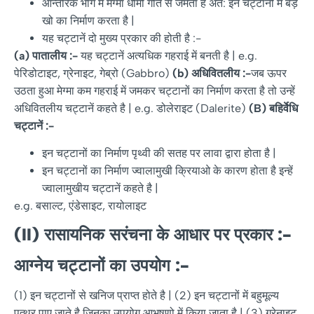
आन्तरिक भाग में मेग्मा धीमी गति से जमता है अत: इन चट्टानों में बड़े
खो का निर्माण करता है |
यह चट्टानें दो मुख्य प्रकार की होती है :-
(a)
पातालीय
:-
यह चट्टानें अत्यधिक गहराई में बनती है | e.g.
पेरिडोटाइट, ग्रेनाइट, गेब्रो (Gabbro)
(b)
अधिवितलीय
:-
जब ऊपर
उठता हुआ मेग्मा कम गहराई में जमकर चट्टानों का निर्माण करता है तो उन्हें
अधिवितलीय चट्टानें कहते है | e.g. डोलेराइट (Dalerite)
(B)
बहिर्वेधि
चट्टानें
:-
इन चट्टानों का निर्माण पृथ्वी की सतह पर लावा द्वारा होता है |
इन चट्टानों का निर्माण ज्वालामुखी क्रियाओ के कारण होता है इन्हें
ज्वालामुखीय चट्टानें कहते है |
e.g. बसाल्ट, एंडेसाइट, रायोलाइट
(II)
रासायनिक
सरंचना
के
आधार
पर
प्रकार
:-
आग्नेय
चट्टानों
का
उपयोग
:-
(1) इन चट्टानों से खनिज प्राप्त होते है | (2) इन चट्टानों में बहुमूल्य
पत्थर पाए जाते है जिनका उपयोग आभूषणो में किया जाता है | (3) ग्रेनाइट