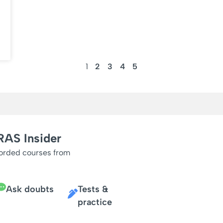
1
2
3
4
5
RAS Insider
corded courses from
Ask doubts
Tests &
practice