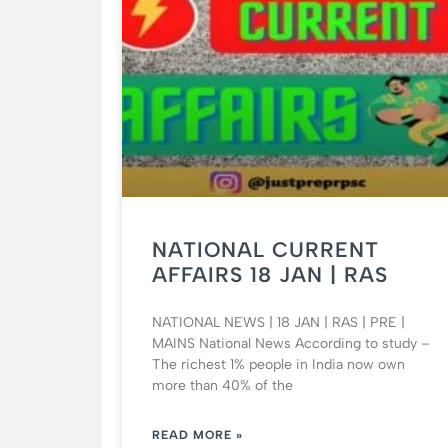
NATIONAL CURRENT
AFFAIRS 18 JAN | RAS
NATIONAL NEWS | 18 JAN | RAS | PRE |
MAINS National News According to study –
The richest 1% people in India now own
more than 40% of the
READ MORE »